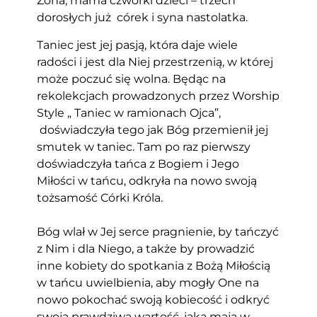
Żona, mama czwórki dzieci – trzech
dorosłych już córek i syna nastolatka.
Taniec jest jej pasją, która daje wiele
radości i jest dla Niej przestrzenią, w której
może poczuć się wolna. Będąc na
rekolekcjach prowadzonych przez Worship
Style „ Taniec w ramionach Ojca”,
doświadczyła tego jak Bóg przemienił jej
smutek w taniec. Tam po raz pierwszy
doświadczyła tańca z Bogiem i Jego
Miłości w tańcu, odkryła na nowo swoją
tożsamość Córki Króla.
Bóg wlał w Jej serce pragnienie, by tańczyć
z Nim i dla Niego, a także by prowadzić
inne kobiety do spotkania z Bożą Miłością
w tańcu uwielbienia, aby mogły One na
nowo pokochać swoją kobiecość i odkryć
swoją prawdziwą wartość, jaką mają w