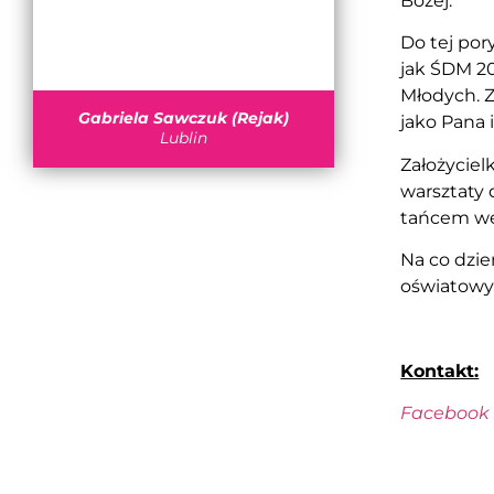
Bożej.
Do tej por
jak ŚDM 20
Młodych. 
Gabriela Sawczuk (Rejak)
jako Pana 
Lublin
Założyciel
warsztaty d
tańcem w
Na co dzie
oświatowyc
Kontakt:
Facebook [