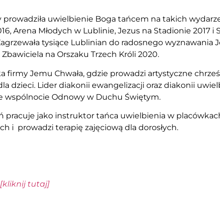
y prowadziła uwielbienie Boga tańcem na takich wydarz
16, Arena Młodych w Lublinie, Jezus na Stadionie 2017 i 
Zagrzewała tysiące Lublinian do radosnego wyznawania 
i Zbawiciela na Orszaku Trzech Króli 2020.
ka firmy Jemu Chwała, gdzie prowadzi artystyczne chrześ
la dzieci. Lider diakonii ewangelizacji oraz diakonii uwiel
e wspólnocie Odnowy w Duchu Świętym.
ń pracuje jako instruktor tańca uwielbienia w placówkac
h i prowadzi terapię zajęciową dla dorosłych.
kliknij tutaj]