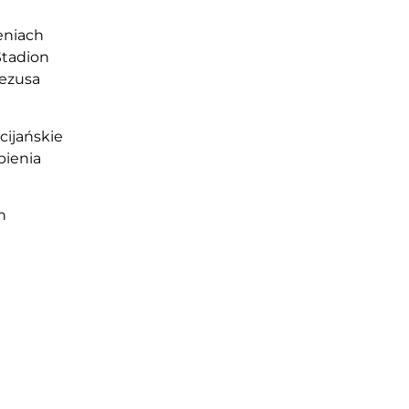
eniach
Stadion
Jezusa
cijańskie
bienia
h