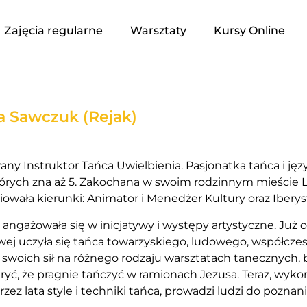
Zajęcia regularne
Warsztaty
Kursy Online
a Sawczuk (Rejak)
any Instruktor Tańca Uwielbienia. Pasjonatka tańca i ję
órych zna aż 5. Zakochana w swoim rodzinnym mieście L
iowała kierunki: Animator i Menedżer Kultury oraz Iberys
angażowała się w inicjatywy i występy artystyczne. Już o
ej uczyła się tańca towarzyskiego, ludowego, współcze
swoich sił na różnego rodzaju warsztatach tanecznych, 
yć, że pragnie tańczyć w ramionach Jezusa. Teraz, wyko
zez lata style i techniki tańca, prowadzi ludzi do poznani