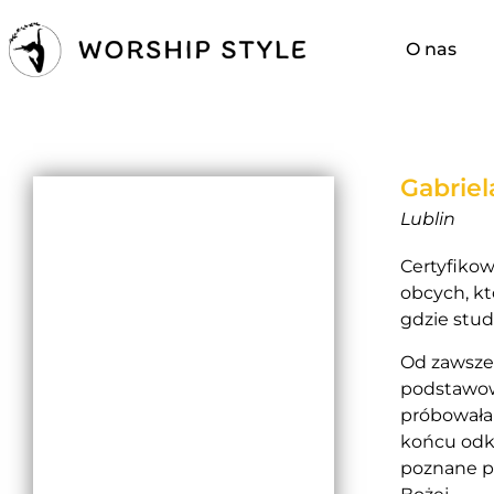
O nas
Gabriel
Lublin
Certyfikow
obcych, kt
gdzie stud
Od zawsze 
podstawow
próbowała 
końcu odkr
poznane pr