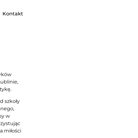
Kontakt
zyków
ublinie,
tykę.
d szkoły
snego,
by w
rzystując
a miłości